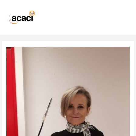
Ir
Navegación
Si buscas una opciÃ³n prÃ¡ctica para depositar sin compartir los
al
de
datos de tu tarjeta bancaria, consulta esta guÃ­a sobre los
mejores
contenido
entradas
casinos que aceptan Paysafecard
. EncontrarÃ¡s informaciÃ³n sobre
la legalidad en EspaÃ±a, los lÃ­mites del mÃ©todo y las condiciones
reales de pago en operadores con licencia de la DGOJ.
Si buscas una comparaciÃ³n basada en el RTP, la velocidad de los
pagos y las condiciones reales de retirada, esta guÃ­a sobre el
casino
online que mÃ¡s paga en EspaÃ±a
reÃºne los criterios clave para
elegir con mayor precisiÃ³n. El ranking permite distinguir entre
promesas publicitarias y operadores con porcentajes de retorno
competitivos y retiradas verificadas.
Si buscas una opciÃ³n con un presupuesto inicial moderado, esta
guÃ­a sobre
casino online con 20 euros de depÃ³sito mÃ­nimo
analiza
plataformas disponibles en EspaÃ±a, sus mÃ©todos de pago y
condiciones principales. Antes de registrarte, conviene revisar la
licencia, los requisitos de los bonos y los lÃ­mites de retirada.
Para jugar con mayores garantÃ­as, conviene elegir
casinos online